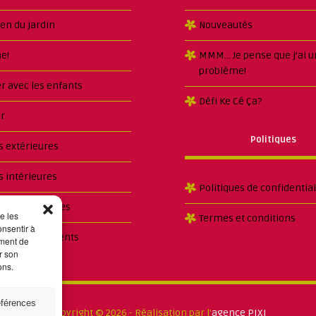
ien du jardin
Nouveautés
e!
MMM… Je pense que j’ai u
problème!
er avec les enfants
Défi Ke Cé Ça?
r
Politiques
s extérieures
s intérieures
Politiques de confidential
es et boutures
e les
Termes et conditions
onsentir à
es et traitements
ement de
r son
ons.
éférences
Copyright © 2026 - Réalisation par l'
agence PIXI