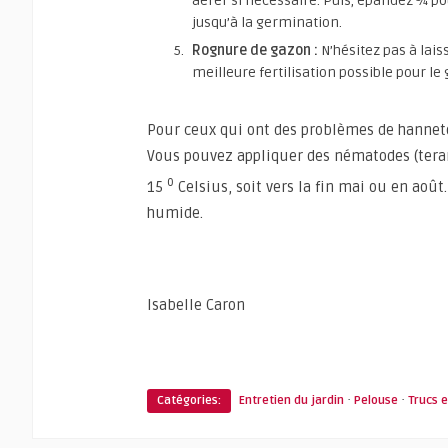
aérer si nécessaire. Puis, épandez ¼ p
jusqu’à la germination.
Rognure de gazon :
N’hésitez pas à laiss
meilleure fertilisation possible pour le g
Pour ceux qui ont des problèmes de hanneton
Vous pouvez appliquer des nématodes (tera
o
15
Celsius, soit vers la fin mai ou en août.
humide.
Isabelle Caron
·
·
Catégories:
Entretien du jardin
Pelouse
Trucs 