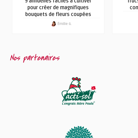
9 annuelles faciles à cultiver
Truc
pour créer de magnifiques
com
bouquets de fleurs coupées
Émilie G.
Nos partenaires