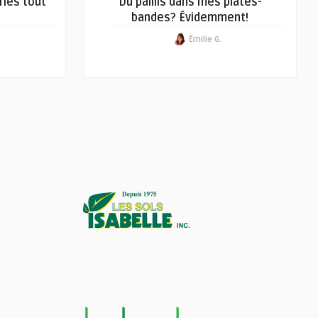
ries tout
Du paillis dans mes plates-
bandes? Évidemment!
Émilie G.