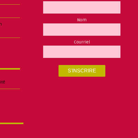
Nom
n
Courriel
ité