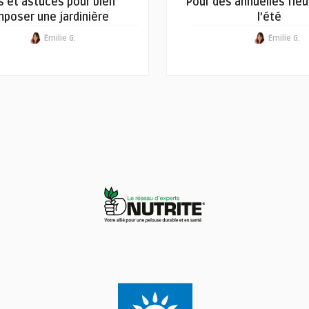
s et astuces pour bien
Pour des annuelles fleu
poser une jardinière
l’été
Émilie G.
Émilie G.