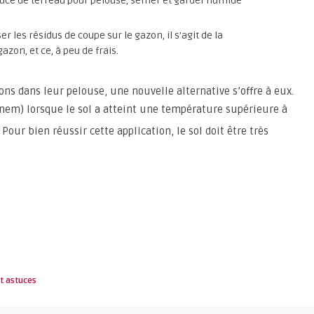
ouce de terreau pour pelouse, semer et garder humide
er les résidus de coupe sur le gazon, il s’agit de la
azon, et ce, à peu de frais.
s dans leur pelouse, une nouvelle alternative s’offre à eux.
nem) lorsque le sol a atteint une température supérieure à
 Pour bien réussir cette application, le sol doit être très
et astuces