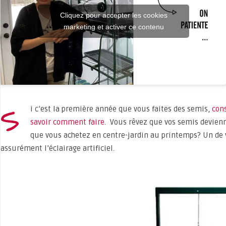
Cliquez pour accepter les cookies
marketing et activer ce contenu
S
i c’est la première année que vous faites des semis,
cons
savoir comment faire
. Vous rêvez que vos semis devienn
que vous achetez en centre-jardin au printemps? Un de vo
assurément l’éclairage artificiel.