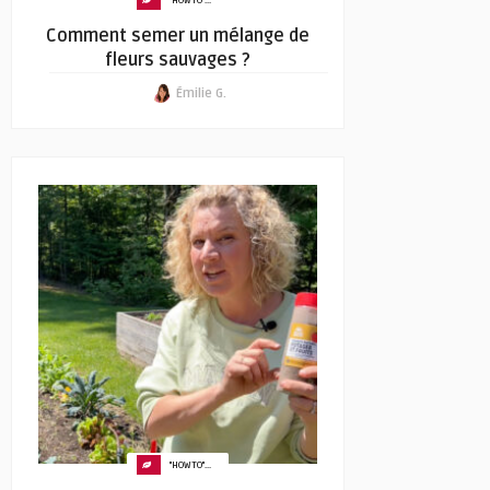
"HOW TO"...
Comment semer un mélange de
fleurs sauvages ?
Émilie G.
"HOW TO"...