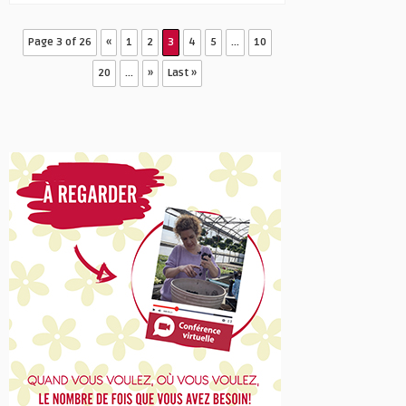
Page 3 of 26
«
1
2
3
4
5
...
10
20
...
»
Last »