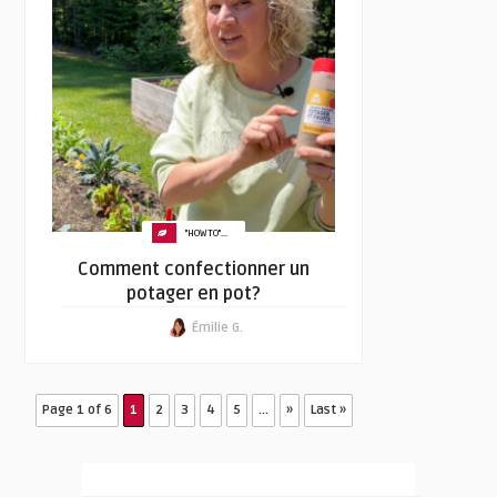
"HOW TO"...
Comment confectionner un
potager en pot?
Émilie G.
Page 1 of 6
1
2
3
4
5
...
»
Last »