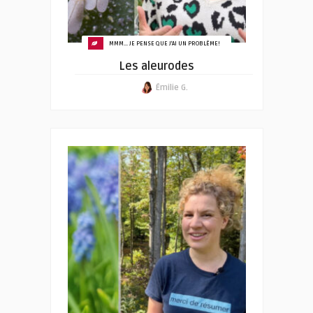
MMM... JE PENSE QUE J'AI UN PROBLÈME!
Les aleurodes
Émilie G.