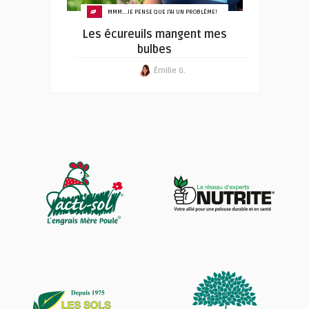
MMM... JE PENSE QUE J'AI UN PROBLÈME!
Les écureuils mangent mes
bulbes
Émilie G.